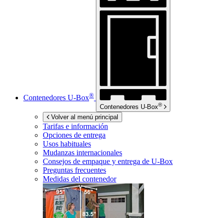
®
Contenedores
U-Box
®
Contenedores
U-Box
Volver al menú principal
Tarifas e información
Opciones de entrega
Usos habituales
Mudanzas internacionales
Consejos de empaque y entrega de
U-Box
Preguntas frecuentes
Medidas del contenedor