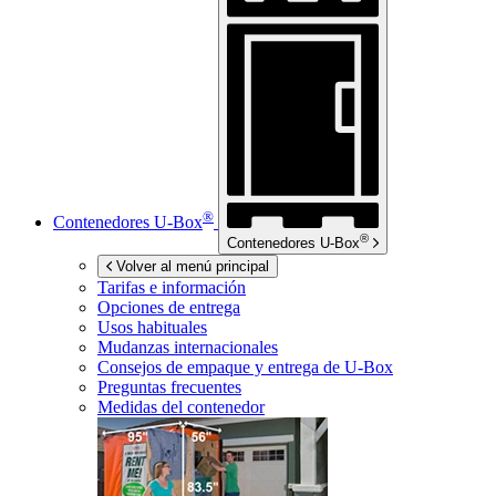
®
Contenedores
U-Box
®
Contenedores
U-Box
Volver al menú principal
Tarifas e información
Opciones de entrega
Usos habituales
Mudanzas internacionales
Consejos de empaque y entrega de
U-Box
Preguntas frecuentes
Medidas del contenedor