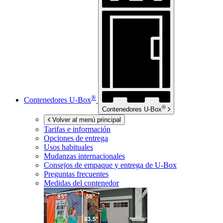
®
Contenedores
U-Box
®
Contenedores
U-Box
Volver al menú principal
Tarifas e información
Opciones de entrega
Usos habituales
Mudanzas internacionales
Consejos de empaque y entrega de
U-Box
Preguntas frecuentes
Medidas del contenedor