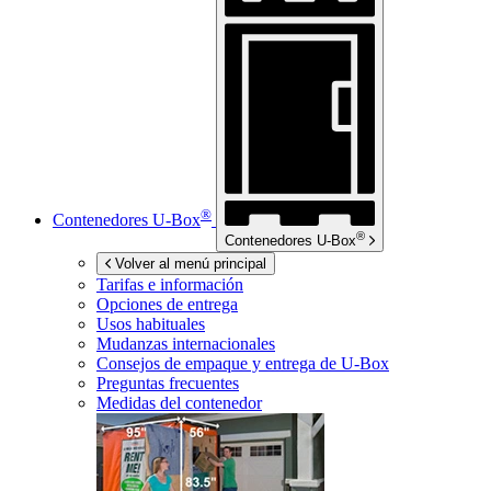
®
Contenedores
U-Box
®
Contenedores
U-Box
Volver al menú principal
Tarifas e información
Opciones de entrega
Usos habituales
Mudanzas internacionales
Consejos de empaque y entrega de
U-Box
Preguntas frecuentes
Medidas del contenedor