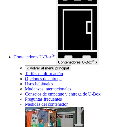
®
Contenedores
U-Box
®
Contenedores
U-Box
Volver al menú principal
Tarifas e información
Opciones de entrega
Usos habituales
Mudanzas internacionales
Consejos de empaque y entrega de
U-Box
Preguntas frecuentes
Medidas del contenedor