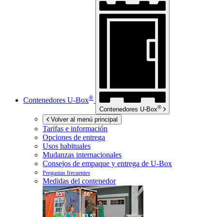
®
Contenedores
U-Box
®
Contenedores
U-Box
Volver al menú principal
Tarifas e información
Opciones de entrega
Usos habituales
Mudanzas internacionales
Consejos de empaque y entrega de
U-Box
Preguntas frecuentes
Medidas del contenedor