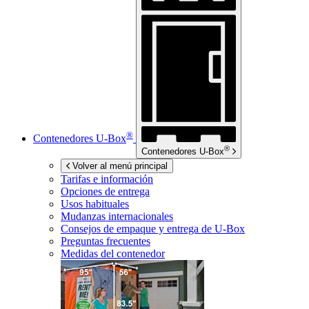
®
Contenedores
U-Box
®
Contenedores
U-Box
Volver al menú principal
Tarifas e información
Opciones de entrega
Usos habituales
Mudanzas internacionales
Consejos de empaque y entrega de
U-Box
Preguntas frecuentes
Medidas del contenedor