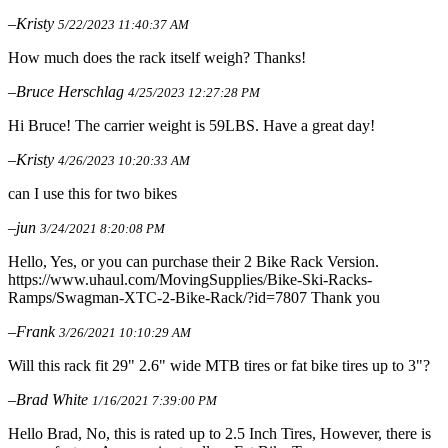
–Kristy
5/22/2023 11:40:37 AM
How much does the rack itself weigh? Thanks!
–Bruce Herschlag
4/25/2023 12:27:28 PM
Hi Bruce! The carrier weight is 59LBS. Have a great day!
–Kristy
4/26/2023 10:20:33 AM
can I use this for two bikes
–jun
3/24/2021 8:20:08 PM
Hello, Yes, or you can purchase their 2 Bike Rack Version.
https://www.uhaul.com/MovingSupplies/Bike-Ski-Racks-
Ramps/Swagman-XTC-2-Bike-Rack/?id=7807 Thank you
–Frank
3/26/2021 10:10:29 AM
Will this rack fit 29" 2.6" wide MTB tires or fat bike tires up to 3"?
–Brad White
1/16/2021 7:39:00 PM
Hello Brad, No, this is rated up to 2.5 Inch Tires, However, there is