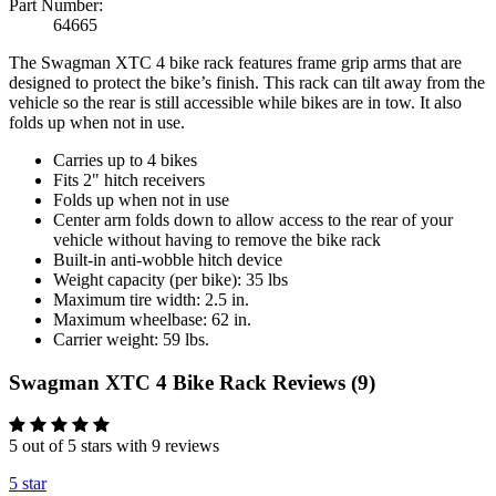
Part Number:
64665
The Swagman XTC 4 bike rack features frame grip arms that are
designed to protect the bike’s finish. This rack can tilt away from the
vehicle so the rear is still accessible while bikes are in tow. It also
folds up when not in use.
Carries up to 4 bikes
Fits 2" hitch receivers
Folds up when not in use
Center arm folds down to allow access to the rear of your
vehicle without having to remove the bike rack
Built-in anti-wobble hitch device
Weight capacity (per bike): 35 lbs
Maximum tire width: 2.5 in.
Maximum wheelbase: 62 in.
Carrier weight: 59 lbs.
Swagman XTC 4 Bike Rack Reviews (9)
5 out of 5 stars with 9 reviews
5 star