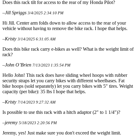
Does this rack tilt for access to the rear of my Honda Pilot?
–Jill Spriggs
3/4/2025 2:34:10 PM
Hi Jill. Center arm folds down to allow access to the rear of your
vehicle without having to remove the bike rack. I hope that helps.
–Kristy
3/14/2025 6:31:05 AM
Does this bike rack carry e-bikes as well? What is the weight limit of
rack?
–John O’Brien
7/13/2023 1:35:54 PM
Hello John! This rack does have sliding wheel hoops with rubber
security straps let you carry bikes with different wheelbases. Fat
bike hoops (sold separately) let you carry bikes with 5" tires. Weight
capacity (per bike): 35 lbs I hope that helps.
–Kristy
7/14/2023 9:27:32 AM
Is possible to use this rack with a hitch adaptor (2" to 1 1/4")?
–jeremy
5/18/2023 2:20:56 PM
Jeremy, yes! Just make sure you don't exceed the weight limit.