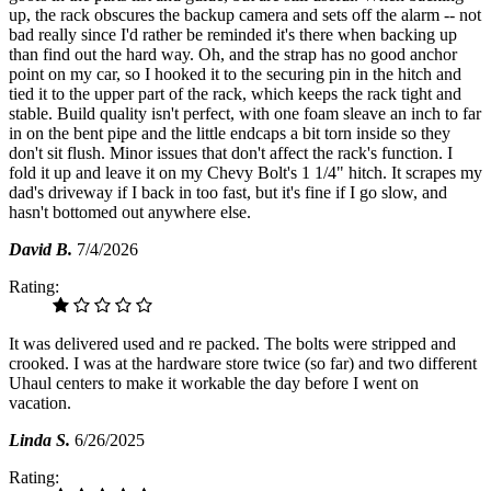
up, the rack obscures the backup camera and sets off the alarm -- not
bad really since I'd rather be reminded it's there when backing up
than find out the hard way. Oh, and the strap has no good anchor
point on my car, so I hooked it to the securing pin in the hitch and
tied it to the upper part of the rack, which keeps the rack tight and
stable. Build quality isn't perfect, with one foam sleave an inch to far
in on the bent pipe and the little endcaps a bit torn inside so they
don't sit flush. Minor issues that don't affect the rack's function. I
fold it up and leave it on my Chevy Bolt's 1 1/4" hitch. It scrapes my
dad's driveway if I back in too fast, but it's fine if I go slow, and
hasn't bottomed out anywhere else.
David B.
7/4/2026
Rating:
It was delivered used and re packed. The bolts were stripped and
crooked. I was at the hardware store twice (so far) and two different
Uhaul centers to make it workable the day before I went on
vacation.
Linda S.
6/26/2025
Rating: