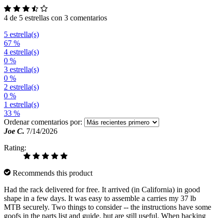
4 de 5 estrellas con 3 comentarios
5 estrella(s)
67 %
4 estrella(s)
0 %
3 estrella(s)
0 %
2 estrella(s)
0 %
1 estrella(s)
33 %
Ordenar comentarios por:
Joe C.
7/14/2026
Rating:
Recommends this product
Had the rack delivered for free. It arrived (in California) in good
shape in a few days. It was easy to assemble a carries my 37 lb
MTB securely. Two things to consider -- the instructions have some
goofs in the parts list and guide, but are still useful. When backing