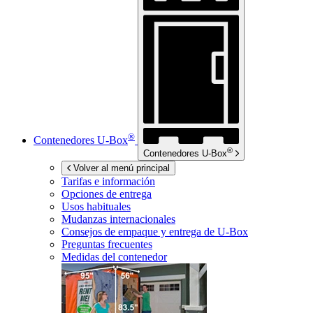
®
Contenedores
U-Box
®
Contenedores
U-Box
Volver al menú principal
Tarifas e información
Opciones de entrega
Usos habituales
Mudanzas internacionales
Consejos de empaque y entrega de
U-Box
Preguntas frecuentes
Medidas del contenedor