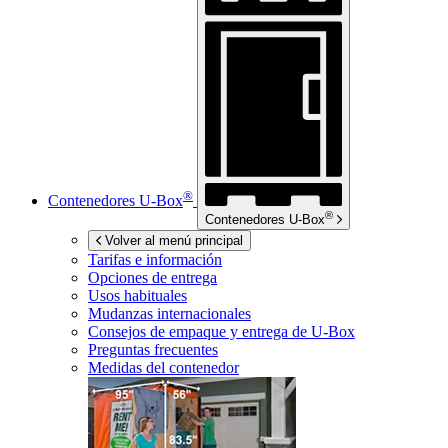
®
Contenedores
U-Box
®
Contenedores
U-Box
Volver al menú principal
Tarifas e información
Opciones de entrega
Usos habituales
Mudanzas internacionales
Consejos de empaque y entrega de
U-Box
Preguntas frecuentes
Medidas del contenedor