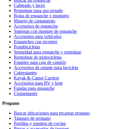
Buscar un enganche
Cableado y luces
Remolque para uso pesado
Bolas de enganche y montajes
Manejo de cargamento
Accesorios de enganche
Sistemas con montaje de enganche
Accesorios para vehículos
Enganches con receptor
Portabicicletas
Seguridad para enganche y remolque
Remolque de motocicletas
Estantes para caja de camión
Accesorios de estante para bicicleta
Cabrestantes
Kayak & Canoe Carriers
Accesorios para RV y bote
Fundas para enganche
Cruisemaster
Propano
Buscar ubicaciones para recargar propano
Tanques de propano
Parrillas y equipos de cocina
Piezas y accesorios de tanques