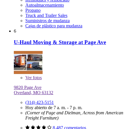
Autoalmacenamiento
Propano
Truck and Trailer Sales
Suministros de mudanza
Cajas de plástico para mudanza
6
U-Haul Moving & Storage at Page Ave
Ver
fotos
9820 Page Ave
Overland, MO 63132
(314) 423-5151
Hoy abierto de 7 a. m. - 7 p. m.
(Corner of Page and Dielman, Across from American
Freight Furniture)
8,487 comentarios