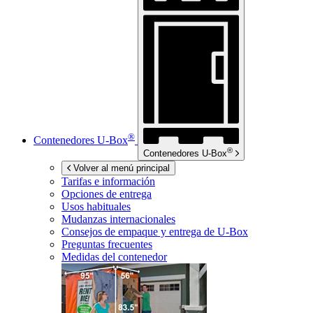
®
Contenedores
U-Box
®
Contenedores
U-Box
Volver al menú principal
Tarifas e información
Opciones de entrega
Usos habituales
Mudanzas internacionales
Consejos de empaque y entrega de
U-Box
Preguntas frecuentes
Medidas del contenedor