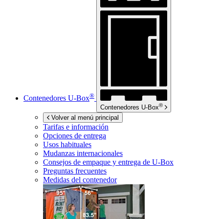
®
Contenedores
U-Box
®
Contenedores
U-Box
Volver al menú principal
Tarifas e información
Opciones de entrega
Usos habituales
Mudanzas internacionales
Consejos de empaque y entrega de
U-Box
Preguntas frecuentes
Medidas del contenedor