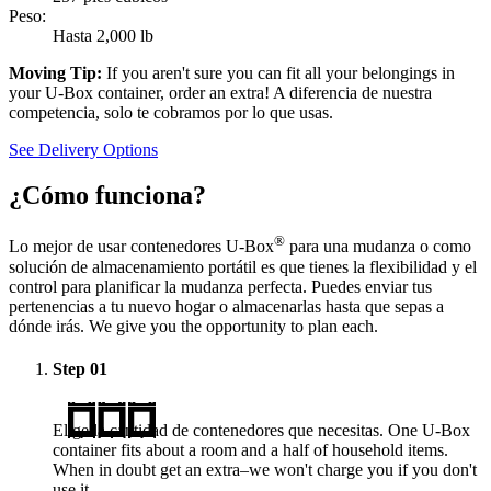
Peso:
Hasta 2,000 lb
Moving Tip:
If you aren't sure you can fit all your belongings in
your
U-Box
container, order an extra! A diferencia de nuestra
competencia, solo te cobramos por lo que usas.
See Delivery Options
¿Cómo funciona?
®
Lo mejor de usar contenedores
U-Box
para una mudanza o como
solución de almacenamiento portátil es que tienes la flexibilidad y el
control para planificar la mudanza perfecta. Puedes enviar tus
pertenencias a tu nuevo hogar o almacenarlas hasta que sepas a
dónde irás. We give you the opportunity to plan each.
Step
01
Elige la cantidad de contenedores que necesitas. One
U-Box
container fits about a room and a half of household items.
When in doubt get an extra–we won't charge you if you don't
use it.