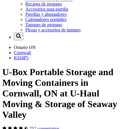
Recarga de propano
Accesorios para parrilla
Parrillas y ahumadores
Calentadores portátiles
Tanques de propano
Piezas y accesorios de tanques
Ontario
ON
Cornwall
K6J4P5
U-Box Portable Storage and
Moving Containers in
Cornwall, ON at U-Haul
Moving & Storage of Seaway
Valley
757 comentarios