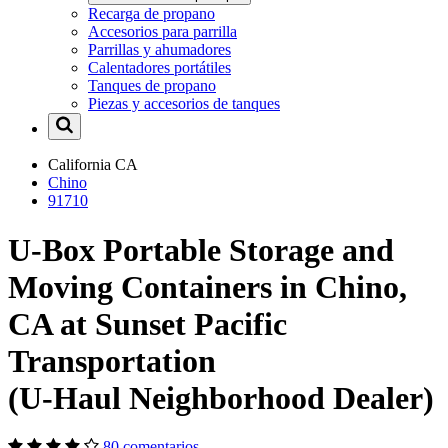
Recarga de propano
Accesorios para parrilla
Parrillas y ahumadores
Calentadores portátiles
Tanques de propano
Piezas y accesorios de tanques
California
CA
Chino
91710
U-Box Portable Storage and
Moving Containers in Chino,
CA at Sunset Pacific
Transportation
(U-Haul Neighborhood Dealer)
80 comentarios