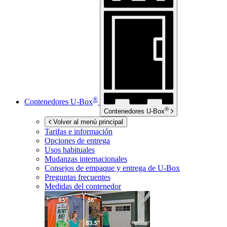
®
Contenedores
U-Box
®
Contenedores
U-Box
Volver al menú principal
Tarifas e información
Opciones de entrega
Usos habituales
Mudanzas internacionales
Consejos de empaque y entrega de
U-Box
Preguntas frecuentes
Medidas del contenedor