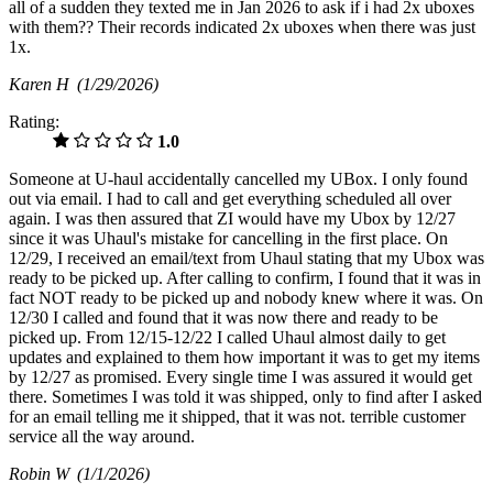
all of a sudden they texted me in Jan 2026 to ask if i had 2x uboxes
with them?? Their records indicated 2x uboxes when there was just
1x.
Karen H
(1/29/2026)
Rating:
1.0
Someone at U-haul accidentally cancelled my UBox. I only found
out via email. I had to call and get everything scheduled all over
again. I was then assured that ZI would have my Ubox by 12/27
since it was Uhaul's mistake for cancelling in the first place. On
12/29, I received an email/text from Uhaul stating that my Ubox was
ready to be picked up. After calling to confirm, I found that it was in
fact NOT ready to be picked up and nobody knew where it was. On
12/30 I called and found that it was now there and ready to be
picked up. From 12/15-12/22 I called Uhaul almost daily to get
updates and explained to them how important it was to get my items
by 12/27 as promised. Every single time I was assured it would get
there. Sometimes I was told it was shipped, only to find after I asked
for an email telling me it shipped, that it was not. terrible customer
service all the way around.
Robin W
(1/1/2026)