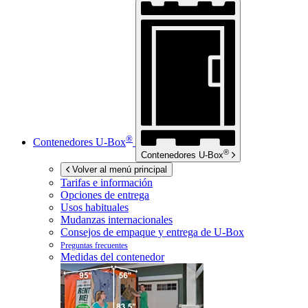
®
Contenedores
U-Box
®
Contenedores
U-Box
Volver al menú principal
Tarifas e información
Opciones de entrega
Usos habituales
Mudanzas internacionales
Consejos de empaque y entrega de
U-Box
Preguntas frecuentes
Medidas del contenedor