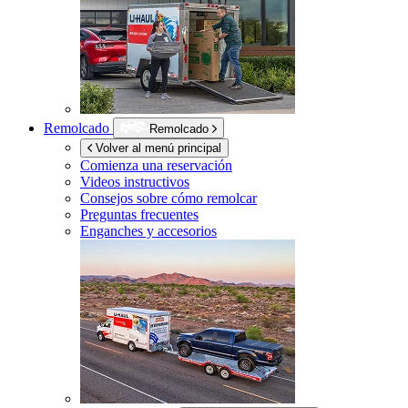
Remolcado
Remolcado
Volver al menú principal
Comienza una reservación
Videos instructivos
Consejos sobre cómo remolcar
Preguntas frecuentes
Enganches y accesorios