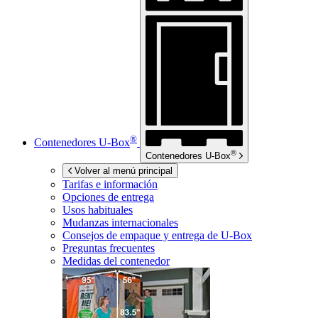
®
Contenedores
U-Box
®
Contenedores
U-Box
Volver al menú principal
Tarifas e información
Opciones de entrega
Usos habituales
Mudanzas internacionales
Consejos de empaque y entrega de
U-Box
Preguntas frecuentes
Medidas del contenedor