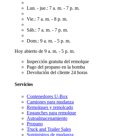
Lun. - jue.: 7 a. m. - 7 p. m.
Vie.: 7 a. m. - 8 p. m.
Sáb.: 7 a. m. - 7 p. m.
Dom.: 9 a. m. - 5 p. m.
Hoy abierto de 9 a. m. - 5 p. m.
Inspección gratuita del remolque
Pago del propano en la bomba
Devolución del cliente 24 horas
Servicios
Contenedores U-Box
Camiones para mudanza
Remolques y remolcado
Enganches para remolque
Autoalmacenamiento
Propano
Truck and Trailer Sales
Suministros de mudanza