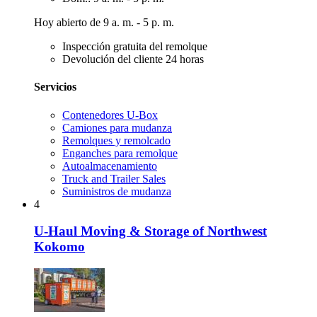
Hoy abierto de 9 a. m. - 5 p. m.
Inspección gratuita del remolque
Devolución del cliente 24 horas
Servicios
Contenedores U-Box
Camiones para mudanza
Remolques y remolcado
Enganches para remolque
Autoalmacenamiento
Truck and Trailer Sales
Suministros de mudanza
4
U-Haul Moving & Storage of Northwest
Kokomo