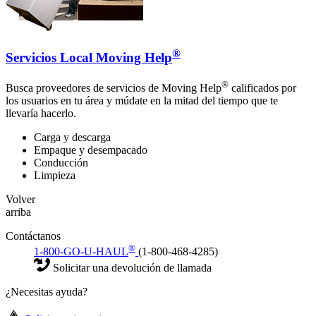
®
Servicios Local Moving Help
®
Busca proveedores de servicios de Moving Help
calificados por
los usuarios en tu área y múdate en la mitad del tiempo que te
llevaría hacerlo.
Carga y descarga
Empaque y desempacado
Conducción
Limpieza
Volver
arriba
Contáctanos
®
1-800-GO-U-HAUL
(1-800-468-4285)
Solicitar una devolución de llamada
¿Necesitas ayuda?