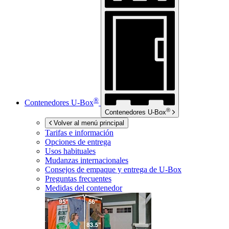
®
Contenedores
U-Box
®
Contenedores
U-Box
Volver al menú principal
Tarifas e información
Opciones de entrega
Usos habituales
Mudanzas internacionales
Consejos de empaque y entrega de
U-Box
Preguntas frecuentes
Medidas del contenedor