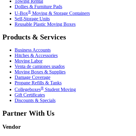
Towing Rental
Dollies & Furniture Pads
®
U-Box
Moving & Storage Containers
Self-Storage Units
Reusable Plastic Moving Boxes
Products & Services
Business Accounts
Hitches & Accessories
Moving Labor
Venta de camiones usados
Moving Boxes & Supplies
Damage Coverage
Propane Refills & Tanks
®
Collegeboxes
Student Moving
Gift Certificates
Discounts & Specials
Partner With Us
Vendor