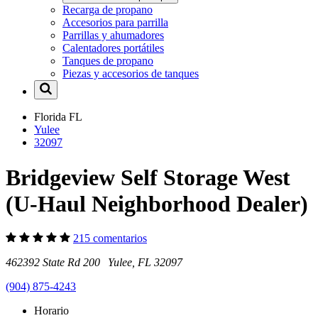
Recarga de propano
Accesorios para parrilla
Parrillas y ahumadores
Calentadores portátiles
Tanques de propano
Piezas y accesorios de tanques
Florida
FL
Yulee
32097
Bridgeview Self Storage West
(U-Haul Neighborhood Dealer)
215 comentarios
462392 State Rd 200 Yulee, FL 32097
(904) 875-4243
Horario