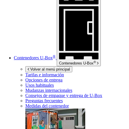
®
Contenedores
U-Box
®
Contenedores
U-Box
Volver al menú principal
Tarifas e información
Opciones de entrega
Usos habituales
Mudanzas internacionales
Consejos de empaque y entrega de
U-Box
Preguntas frecuentes
Medidas del contenedor