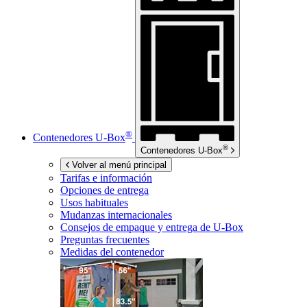
®
Contenedores
U-Box
®
Contenedores
U-Box
Volver al menú principal
Tarifas e información
Opciones de entrega
Usos habituales
Mudanzas internacionales
Consejos de empaque y entrega de
U-Box
Preguntas frecuentes
Medidas del contenedor