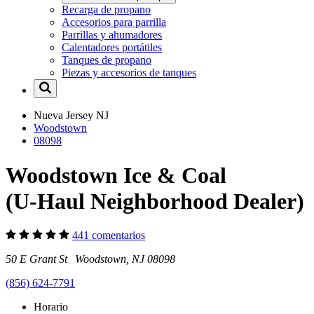
Recarga de propano
Accesorios para parrilla
Parrillas y ahumadores
Calentadores portátiles
Tanques de propano
Piezas y accesorios de tanques
Nueva Jersey
NJ
Woodstown
08098
Woodstown Ice & Coal
(U-Haul Neighborhood Dealer)
441 comentarios
50 E Grant St Woodstown, NJ 08098
(856) 624-7791
Horario