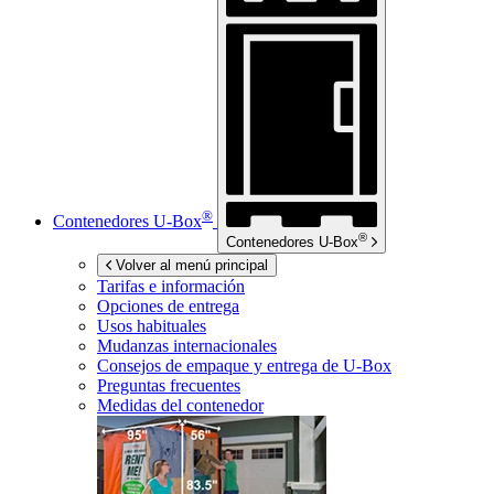
®
Contenedores
U-Box
®
Contenedores
U-Box
Volver al menú principal
Tarifas e información
Opciones de entrega
Usos habituales
Mudanzas internacionales
Consejos de empaque y entrega de
U-Box
Preguntas frecuentes
Medidas del contenedor