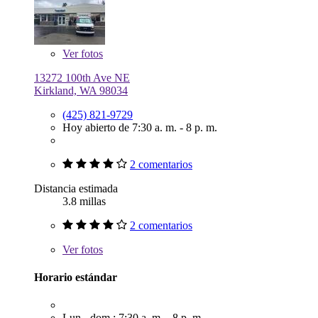
Ver
fotos
13272 100th Ave NE
Kirkland, WA 98034
(425) 821-9729
Hoy abierto de 7:30 a. m. - 8 p. m.
2 comentarios
Distancia estimada
3.8 millas
2 comentarios
Ver
fotos
Horario estándar
Lun.- dom.: 7:30 a. m. - 8 p. m.