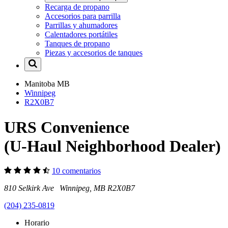
Recarga de propano
Accesorios para parrilla
Parrillas y ahumadores
Calentadores portátiles
Tanques de propano
Piezas y accesorios de tanques
Manitoba
MB
Winnipeg
R2X0B7
URS Convenience
(U-Haul Neighborhood Dealer)
10 comentarios
810 Selkirk Ave Winnipeg, MB R2X0B7
(204) 235-0819
Horario