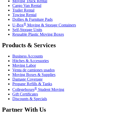
Moving Truck Rental
Cargo Van Rental
Trailer Rental
Towing Rental
Dollies & Furniture Pads
®
U-Box
Moving & Storage Containers
Self-Storage Units
Reusable Plastic Moving Boxes
Products & Services
Business Accounts
Hitches & Accessories
Moving Labor
Venta de camiones usados
Moving Boxes & Supplies
Damage Coverage
Propane Refills & Tanks
®
Collegeboxes
Student Moving
Gift Certificates
Discounts & Specials
Partner With Us