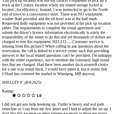
This pick up location was not my choice! I requested to pick up a
truck at the Century location where my rented storage locker is
located...for efficiency. Instead, I was instructed to go to the North
end of town to a convenience store. There was NO windshield
washer fluid provided and the oil level was at the half mark.
Requested dolly equipment was not provided at the pick up location
either. The requirements to complete the rental agreement and
submit the driver's licence information electronically is solely the
responsibility of the renter to do this and yet thousands of dollars are
charged to rent this equipment. HELLO......Customer service is
missing from this picture!! When calling to ask questions about the
reservation, the call is linked to a service centre such that providing
answers to the local related questions can't be provided. I'm unhappy
with the entire experience, not to mention the extremely high rental
fees that are charged. Had there been another do-it-yourself choice
for a one way rental truck, I would have taken it, but it seems that
UHaul has cornered the market in Winnipeg, MB anyway.
SHELLEY F
(8/4/2025)
Rating:
1.0
I did not get any help hooking up. Trailer is heavy and wal park
onincline so I ran from me few times and I had to adjust the set up. I
dont like this location or other simular locations as there are stores