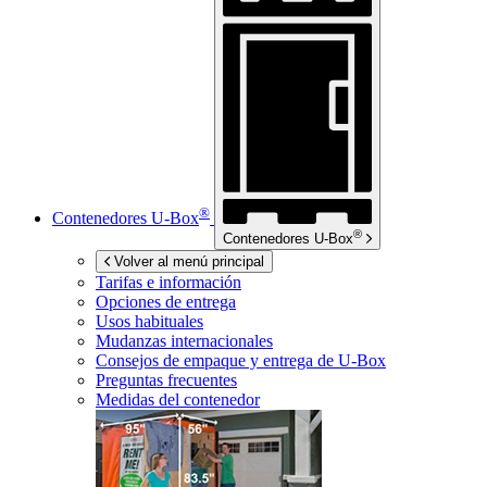
®
Contenedores
U-Box
®
Contenedores
U-Box
Volver al menú principal
Tarifas e información
Opciones de entrega
Usos habituales
Mudanzas internacionales
Consejos de empaque y entrega de
U-Box
Preguntas frecuentes
Medidas del contenedor