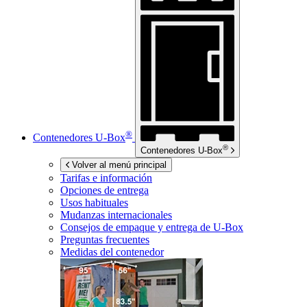
®
Contenedores
U-Box
®
Contenedores
U-Box
Volver al menú principal
Tarifas e información
Opciones de entrega
Usos habituales
Mudanzas internacionales
Consejos de empaque y entrega de
U-Box
Preguntas frecuentes
Medidas del contenedor