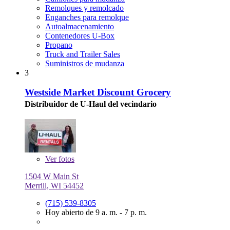
Remolques y remolcado
Enganches para remolque
Autoalmacenamiento
Contenedores U-Box
Propano
Truck and Trailer Sales
Suministros de mudanza
3
Westside Market Discount Grocery
Distribuidor de U-Haul del vecindario
Ver
fotos
1504 W Main St
Merrill, WI 54452
(715) 539-8305
Hoy abierto de 9 a. m. - 7 p. m.