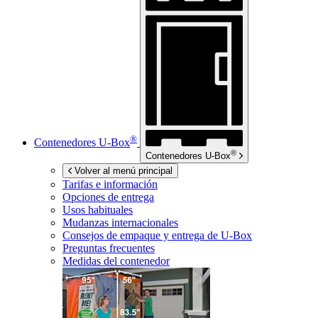
®
Contenedores
U-Box
®
Contenedores
U-Box
Volver al menú principal
Tarifas e información
Opciones de entrega
Usos habituales
Mudanzas internacionales
Consejos de empaque y entrega de
U-Box
Preguntas frecuentes
Medidas del contenedor