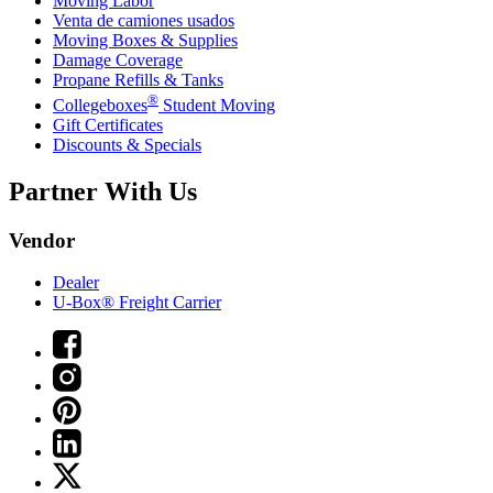
Moving Labor
Venta de camiones usados
Moving Boxes & Supplies
Damage Coverage
Propane Refills & Tanks
®
Collegeboxes
Student Moving
Gift Certificates
Discounts & Specials
Partner With Us
Vendor
Dealer
U-Box® Freight Carrier