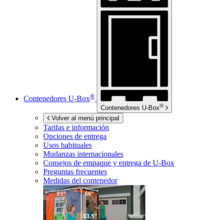
®
Contenedores
U-Box
®
Contenedores
U-Box
Volver al menú principal
Tarifas e información
Opciones de entrega
Usos habituales
Mudanzas internacionales
Consejos de empaque y entrega de
U-Box
Preguntas frecuentes
Medidas del contenedor