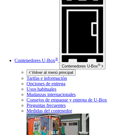
®
Contenedores
U-Box
®
Contenedores
U-Box
Volver al menú principal
Tarifas e información
Opciones de entrega
Usos habituales
Mudanzas internacionales
Consejos de empaque y entrega de
U-Box
Preguntas frecuentes
Medidas del contenedor