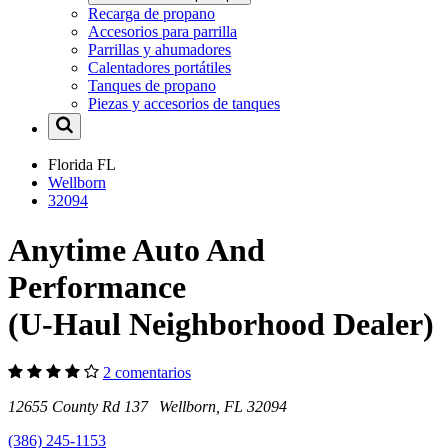
Recarga de propano
Accesorios para parrilla
Parrillas y ahumadores
Calentadores portátiles
Tanques de propano
Piezas y accesorios de tanques
Florida
FL
Wellborn
32094
Anytime Auto And
Performance
(U-Haul Neighborhood Dealer)
2 comentarios
12655 County Rd 137 Wellborn, FL 32094
(386) 245-1153