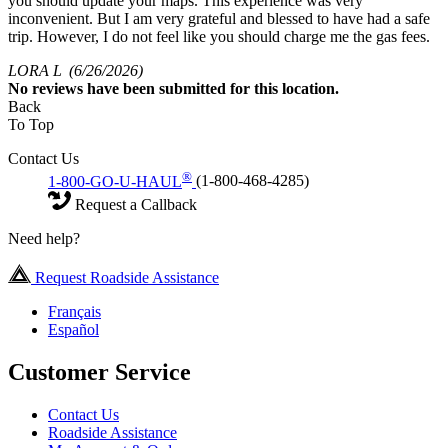
you should update your maps. This experience was very
inconvenient. But I am very grateful and blessed to have had a safe
trip. However, I do not feel like you should charge me the gas fees.
LORA L
(6/26/2026)
No
reviews have been submitted for this location.
Back
To Top
Contact Us
®
1-800-GO-U-HAUL
(1-800-468-4285)
Request a Callback
Need help?
Request Roadside Assistance
Français
Español
Customer Service
Contact Us
Roadside Assistance