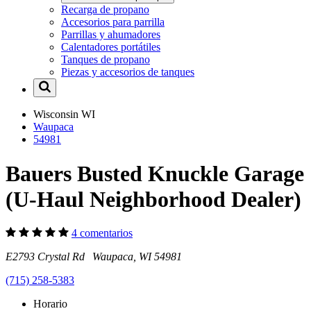
Recarga de propano
Accesorios para parrilla
Parrillas y ahumadores
Calentadores portátiles
Tanques de propano
Piezas y accesorios de tanques
Wisconsin
WI
Waupaca
54981
Bauers Busted Knuckle Garage
(U-Haul Neighborhood Dealer)
4 comentarios
E2793 Crystal Rd Waupaca, WI 54981
(715) 258-5383
Horario