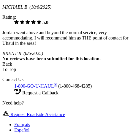
MICHAEL B
(10/6/2025)
Rating:
5.0
Jordan went above and beyond the normal service, very
accommodating. I will recommend him as THE point of contact for
Uhaul in the area!
BRENT R
(6/6/2025)
No
reviews have been submitted for this location.
Back
To Top
Contact Us
®
1-800-GO-U-HAUL
(1-800-468-4285)
Request a Callback
Need help?
Request Roadside Assistance
Français
Español