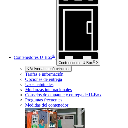
®
Contenedores
U-Box
®
Contenedores
U-Box
Volver al menú principal
Tarifas e información
Opciones de entrega
Usos habituales
Mudanzas internacionales
Consejos de empaque y entrega de
U-Box
Preguntas frecuentes
Medidas del contenedor