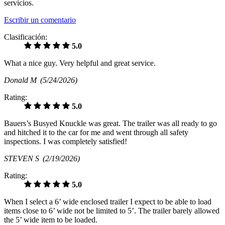
servicios.
Escribir un comentario
Clasificación:
5.0
What a nice guy. Very helpful and great service.
Donald M
(5/24/2026)
Rating:
5.0
Bauers’s Busyed Knuckle was great. The trailer was all ready to go
and hitched it to the car for me and went through all safety
inspections. I was completely satisfied!
STEVEN S
(2/19/2026)
Rating:
5.0
When I select a 6’ wide enclosed trailer I expect to be able to load
items close to 6’ wide not be limited to 5’. The trailer barely allowed
the 5’ wide item to be loaded.