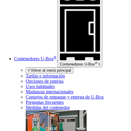
®
Contenedores
U-Box
®
Contenedores
U-Box
Volver al menú principal
Tarifas e información
Opciones de entrega
Usos habituales
Mudanzas internacionales
Consejos de empaque y entrega de
U-Box
Preguntas frecuentes
Medidas del contenedor