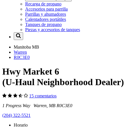
Recarga de propano
Accesorios para parrilla
Parrillas y ahumadores
Calentadores portátiles
Tanques de propano
Piezas y accesorios de tanques
Manitoba
MB
Warren
R0C3E0
Hwy Market 6
(U-Haul Neighborhood Dealer)
15 comentarios
1 Progress Way Warren, MB R0C3E0
(204) 322-5521
Horario