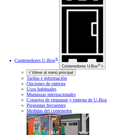
®
Contenedores
U-Box
®
Contenedores
U-Box
Volver al menú principal
Tarifas e información
Opciones de entrega
Usos habituales
Mudanzas internacionales
Consejos de empaque y entrega de
U-Box
Preguntas frecuentes
Medidas del contenedor