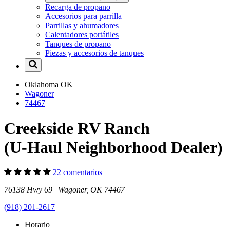
Recarga de propano
Accesorios para parrilla
Parrillas y ahumadores
Calentadores portátiles
Tanques de propano
Piezas y accesorios de tanques
Oklahoma
OK
Wagoner
74467
Creekside RV Ranch
(U-Haul Neighborhood Dealer)
22 comentarios
76138 Hwy 69 Wagoner, OK 74467
(918) 201-2617
Horario