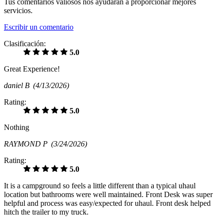
Tus comentarios valiosos nos ayudarán a proporcionar mejores
servicios.
Escribir un comentario
Clasificación:
5.0
Great Experience!
daniel B
(4/13/2026)
Rating:
5.0
Nothing
RAYMOND P
(3/24/2026)
Rating:
5.0
It is a campground so feels a little different than a typical uhaul
location but bathrooms were well maintained. Front Desk was super
helpful and process was easy/expected for uhaul. Front desk helped
hitch the trailer to my truck.