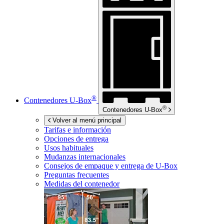
®
Contenedores
U-Box
®
Contenedores
U-Box
Volver al menú principal
Tarifas e información
Opciones de entrega
Usos habituales
Mudanzas internacionales
Consejos de empaque y entrega de
U-Box
Preguntas frecuentes
Medidas del contenedor