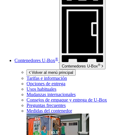
®
Contenedores
U-Box
®
Contenedores
U-Box
Volver al menú principal
Tarifas e información
Opciones de entrega
Usos habituales
Mudanzas internacionales
Consejos de empaque y entrega de
U-Box
Preguntas frecuentes
Medidas del contenedor