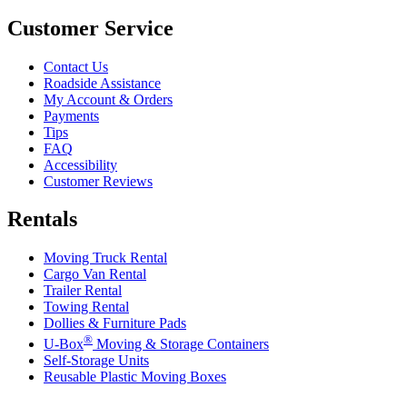
Customer Service
Contact Us
Roadside Assistance
My Account & Orders
Payments
Tips
FAQ
Accessibility
Customer Reviews
Rentals
Moving Truck Rental
Cargo Van Rental
Trailer Rental
Towing Rental
Dollies & Furniture Pads
®
U-Box
Moving & Storage Containers
Self-Storage Units
Reusable Plastic Moving Boxes