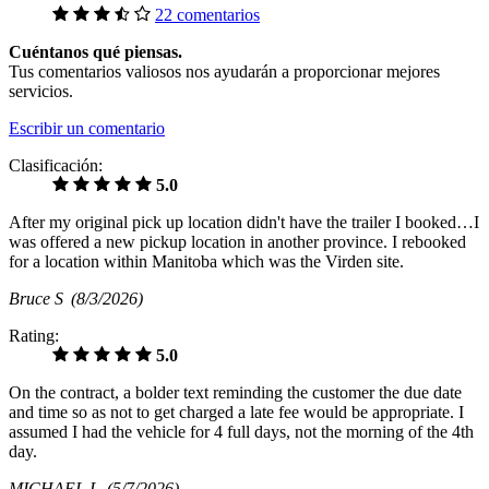
22 comentarios
Cuéntanos qué piensas.
Tus comentarios valiosos nos ayudarán a proporcionar mejores
servicios.
Escribir un comentario
Clasificación:
5.0
After my original pick up location didn't have the trailer I booked…I
was offered a new pickup location in another province. I rebooked
for a location within Manitoba which was the Virden site.
Bruce S
(8/3/2026)
Rating:
5.0
On the contract, a bolder text reminding the customer the due date
and time so as not to get charged a late fee would be appropriate. I
assumed I had the vehicle for 4 full days, not the morning of the 4th
day.
MICHAEL L
(5/7/2026)