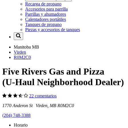
Recarga de propano
Accesorios para parrilla
Parrillas y ahumadores
Calentadores portátiles
Tanques de propano
Piezas y accesorios de tanques
Manitoba
MB
Virden
R0M2C0
Five Rivers Gas and Pizza
(U-Haul Neighborhood Dealer)
22 comentarios
1770 Anderon St Virden, MB R0M2C0
(204) 748-3388
Horario