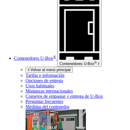
®
Contenedores
U-Box
®
Contenedores
U-Box
Volver al menú principal
Tarifas e información
Opciones de entrega
Usos habituales
Mudanzas internacionales
Consejos de empaque y entrega de
U-Box
Preguntas frecuentes
Medidas del contenedor