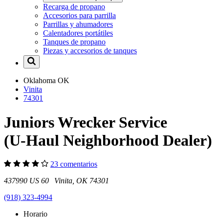
Recarga de propano
Accesorios para parrilla
Parrillas y ahumadores
Calentadores portátiles
Tanques de propano
Piezas y accesorios de tanques
Oklahoma
OK
Vinita
74301
Juniors Wrecker Service
(U-Haul Neighborhood Dealer)
23 comentarios
437990 US 60 Vinita, OK 74301
(918) 323-4994
Horario