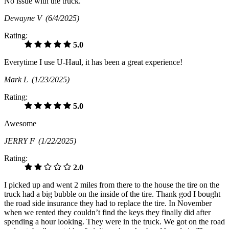
No issue with the truck.
Dewayne V
(6/4/2025)
Rating:
5.0
Everytime I use U-Haul, it has been a great experience!
Mark L
(1/23/2025)
Rating:
5.0
Awesome
JERRY F
(1/22/2025)
Rating:
2.0
I picked up and went 2 miles from there to the house the tire on the
truck had a big bubble on the inside of the tire. Thank god I bought
the road side insurance they had to replace the tire. In November
when we rented they couldn’t find the keys they finally did after
spending a hour looking. They were in the truck. We got on the road