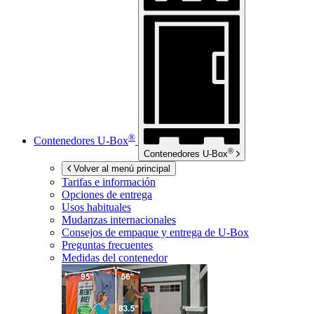
®
Contenedores
U-Box
®
Contenedores
U-Box
Volver al menú principal
Tarifas e información
Opciones de entrega
Usos habituales
Mudanzas internacionales
Consejos de empaque y entrega de
U-Box
Preguntas frecuentes
Medidas del contenedor