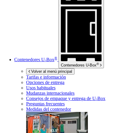
®
Contenedores
U-Box
®
Contenedores
U-Box
Volver al menú principal
Tarifas e información
Opciones de entrega
Usos habituales
Mudanzas internacionales
Consejos de empaque y entrega de
U-Box
Preguntas frecuentes
Medidas del contenedor