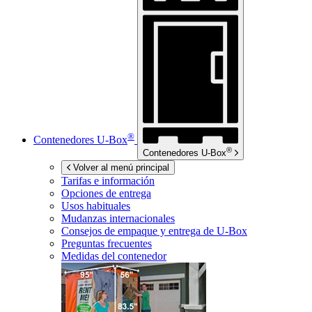
®
Contenedores
U-Box
®
Contenedores
U-Box
Volver al menú principal
Tarifas e información
Opciones de entrega
Usos habituales
Mudanzas internacionales
Consejos de empaque y entrega de
U-Box
Preguntas frecuentes
Medidas del contenedor