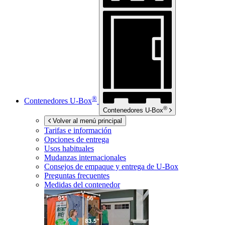
®
Contenedores
U-Box
®
Contenedores
U-Box
Volver al menú principal
Tarifas e información
Opciones de entrega
Usos habituales
Mudanzas internacionales
Consejos de empaque y entrega de
U-Box
Preguntas frecuentes
Medidas del contenedor