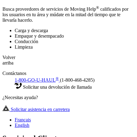
®
Busca proveedores de servicios de Moving Help
calificados por
los usuarios en tu área y múdate en la mitad del tiempo que te
llevaría hacerlo.
Carga y descarga
Empaque y desempacado
Conducción
Limpieza
Volver
arriba
Contáctanos
®
1-800-GO-U-HAUL
(1-800-468-4285)
Solicitar una devolución de llamada
¿Necesitas ayuda?
Solicitar asistencia en carretera
Français
English