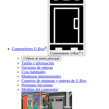
®
Contenedores
U-Box
®
Contenedores
U-Box
Volver al menú principal
Tarifas e información
Opciones de entrega
Usos habituales
Mudanzas internacionales
Consejos de empaque y entrega de
U-Box
Preguntas frecuentes
Medidas del contenedor