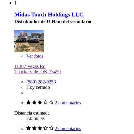
1
Midas Touch Holdings LLC
Distribuidor de U-Haul del vecindario
Ver
fotos
11307 Vegas Rd
Thackerville, OK 73459
(580) 282-0253
Hoy cerrado
2 comentarios
Distancia estimada
2.0 millas
2 comentarios