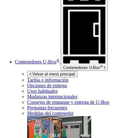
®
Contenedores
U-Box
®
Contenedores
U-Box
Volver al menú principal
Tarifas e información
Opciones de entrega
Usos habituales
Mudanzas internacionales
Consejos de empaque y entrega de
U-Box
Preguntas frecuentes
Medidas del contenedor