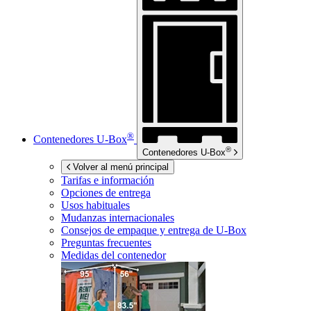
®
Contenedores
U-Box
®
Contenedores
U-Box
Volver al menú principal
Tarifas e información
Opciones de entrega
Usos habituales
Mudanzas internacionales
Consejos de empaque y entrega de
U-Box
Preguntas frecuentes
Medidas del contenedor