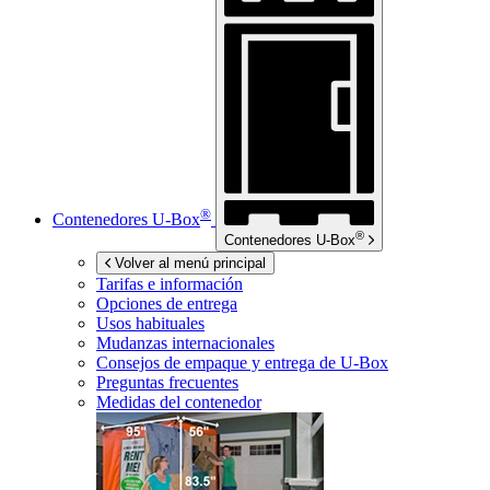
®
Contenedores
U-Box
®
Contenedores
U-Box
Volver al menú principal
Tarifas e información
Opciones de entrega
Usos habituales
Mudanzas internacionales
Consejos de empaque y entrega de
U-Box
Preguntas frecuentes
Medidas del contenedor