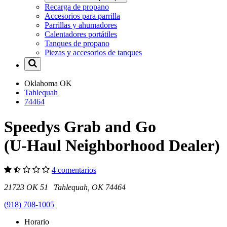
Recarga de propano
Accesorios para parrilla
Parrillas y ahumadores
Calentadores portátiles
Tanques de propano
Piezas y accesorios de tanques
Oklahoma
OK
Tahlequah
74464
Speedys Grab and Go
(U-Haul Neighborhood Dealer)
4 comentarios
21723 OK 51 Tahlequah, OK 74464
(918) 708-1005
Horario