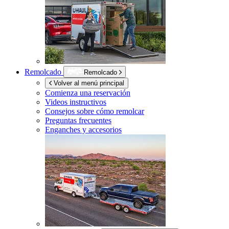
Remolcado
Remolcado
Volver al menú principal
Comienza una reservación
Videos instructivos
Consejos sobre cómo remolcar
Preguntas frecuentes
Enganches y accesorios