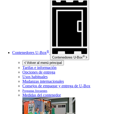
®
Contenedores
U-Box
®
Contenedores
U-Box
Volver al menú principal
Tarifas e información
Opciones de entrega
Usos habituales
Mudanzas internacionales
Consejos de empaque y entrega de
U-Box
Preguntas frecuentes
Medidas del contenedor