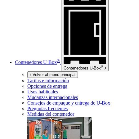
®
Contenedores
U-Box
®
Contenedores
U-Box
Volver al menú principal
Tarifas e información
Opciones de entrega
Usos habituales
Mudanzas internacionales
Consejos de empaque y entrega de
U-Box
Preguntas frecuentes
Medidas del contenedor