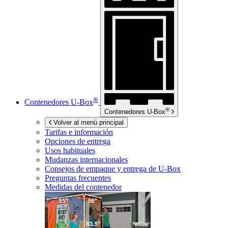
®
Contenedores
U-Box
®
Contenedores
U-Box
Volver al menú principal
Tarifas e información
Opciones de entrega
Usos habituales
Mudanzas internacionales
Consejos de empaque y entrega de
U-Box
Preguntas frecuentes
Medidas del contenedor