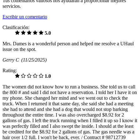
Tus comentarios valiosos nos ayudarán a proporcionar mejores
servicios.
Escribir un comentario
Clasificación:
5.0
Mrs. Dames is a wonderful person and helped me resolve a UHaul
issue on the spot.
Gerry C
(11/25/2025)
Rating:
1.0
The women did not know how to run a business. She told us to call
the 800 # and said I did not have a reservation. I told her I have it on
my phone. She changed her mind and we went out to check the
truck. When I returned it that same day, she said she had a meeting
she had to attend and she had a dog that would not stop barking
throughout the entire time. I was also overcharged $8.92 for 2
gallons of gas. I left the truck running when I filled it up so I know it
was perfectly filled and I also swept the inside. I should at the least
be credited for the $8.92 for 2 gallons of gas. The gas needle was a
hair over 1/2 full. I won't be back, ever. / Contract # 98712739