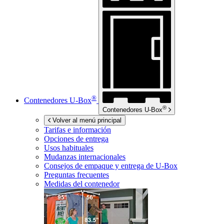
®
Contenedores
U-Box
®
Contenedores
U-Box
Volver al menú principal
Tarifas e información
Opciones de entrega
Usos habituales
Mudanzas internacionales
Consejos de empaque y entrega de
U-Box
Preguntas frecuentes
Medidas del contenedor