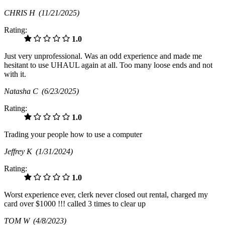
CHRIS H
(11/21/2025)
Rating:
1.0
Just very unprofessional. Was an odd experience and made me
hesitant to use UHAUL again at all. Too many loose ends and not
with it.
Natasha C
(6/23/2025)
Rating:
1.0
Trading your people how to use a computer
Jeffrey K
(1/31/2024)
Rating:
1.0
Worst experience ever, clerk never closed out rental, charged my
card over $1000 !!! called 3 times to clear up
TOM W
(4/8/2023)