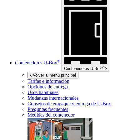
®
Contenedores
U-Box
®
Contenedores
U-Box
Volver al menú principal
Tarifas e información
Opciones de entrega
Usos habituales
Mudanzas internacionales
Consejos de empaque y entrega de
U-Box
Preguntas frecuentes
Medidas del contenedor