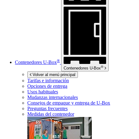
®
Contenedores
U-Box
®
Contenedores
U-Box
Volver al menú principal
Tarifas e información
Opciones de entrega
Usos habituales
Mudanzas internacionales
Consejos de empaque y entrega de
U-Box
Preguntas frecuentes
Medidas del contenedor