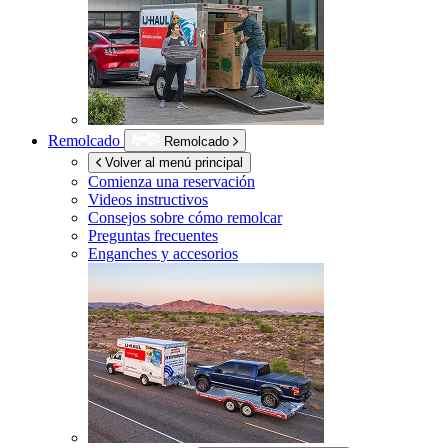
Remolcado
Remolcado
Volver al menú principal
Comienza una reservación
Videos instructivos
Consejos sobre cómo remolcar
Preguntas frecuentes
Enganches y accesorios