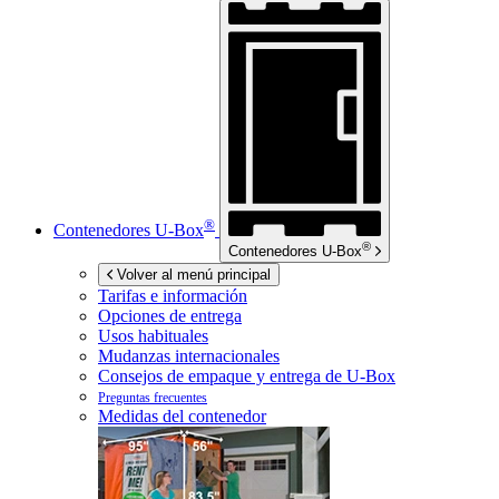
®
Contenedores
U-Box
®
Contenedores
U-Box
Volver al menú principal
Tarifas e información
Opciones de entrega
Usos habituales
Mudanzas internacionales
Consejos de empaque y entrega de
U-Box
Preguntas frecuentes
Medidas del contenedor