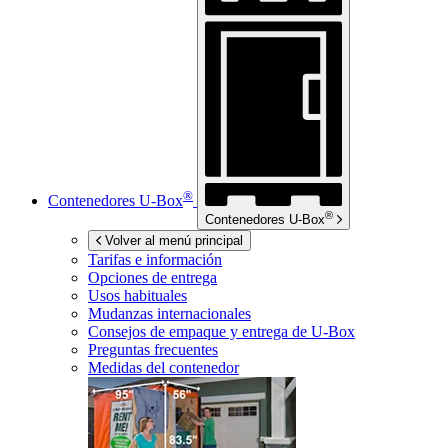
®
Contenedores
U-Box
®
Contenedores
U-Box
Volver al menú principal
Tarifas e información
Opciones de entrega
Usos habituales
Mudanzas internacionales
Consejos de empaque y entrega de
U-Box
Preguntas frecuentes
Medidas del contenedor