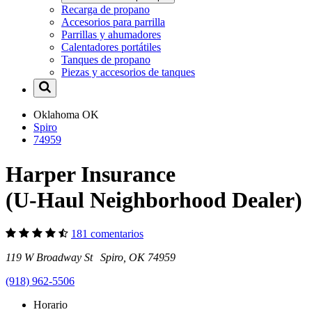
Recarga de propano
Accesorios para parrilla
Parrillas y ahumadores
Calentadores portátiles
Tanques de propano
Piezas y accesorios de tanques
Oklahoma
OK
Spiro
74959
Harper Insurance
(U-Haul Neighborhood Dealer)
181 comentarios
119 W Broadway St Spiro, OK 74959
(918) 962-5506
Horario