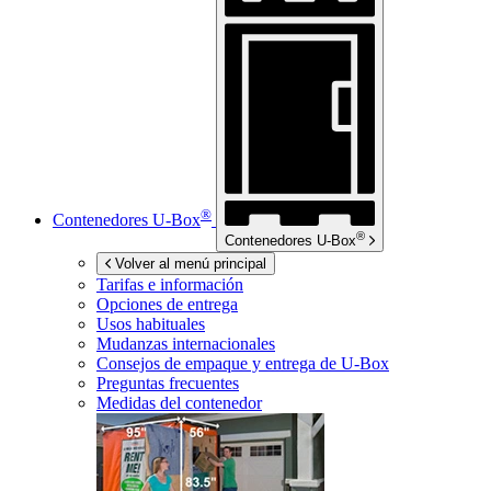
®
Contenedores
U-Box
®
Contenedores
U-Box
Volver al menú principal
Tarifas e información
Opciones de entrega
Usos habituales
Mudanzas internacionales
Consejos de empaque y entrega de
U-Box
Preguntas frecuentes
Medidas del contenedor