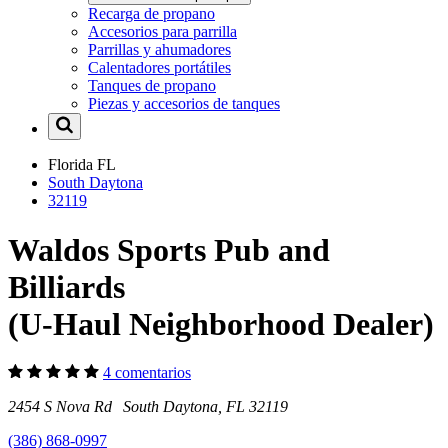
Recarga de propano
Accesorios para parrilla
Parrillas y ahumadores
Calentadores portátiles
Tanques de propano
Piezas y accesorios de tanques
Florida
FL
South Daytona
32119
Waldos Sports Pub and
Billiards
(U-Haul Neighborhood Dealer)
4 comentarios
2454 S Nova Rd South Daytona, FL 32119
(386) 868-0997