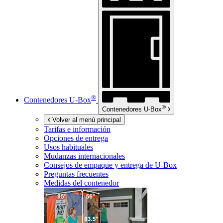
®
Contenedores
U-Box
®
Contenedores
U-Box
Volver al menú principal
Tarifas e información
Opciones de entrega
Usos habituales
Mudanzas internacionales
Consejos de empaque y entrega de
U-Box
Preguntas frecuentes
Medidas del contenedor