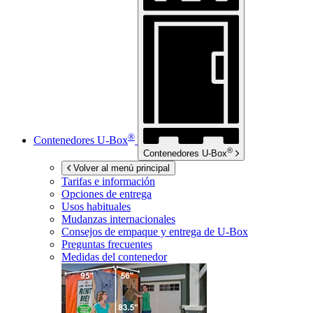
®
Contenedores
U-Box
®
Contenedores
U-Box
Volver al menú principal
Tarifas e información
Opciones de entrega
Usos habituales
Mudanzas internacionales
Consejos de empaque y entrega de
U-Box
Preguntas frecuentes
Medidas del contenedor