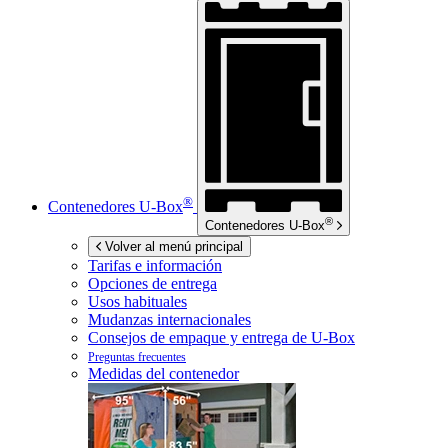
®
Contenedores
U-Box
®
Contenedores
U-Box
Volver al menú principal
Tarifas e información
Opciones de entrega
Usos habituales
Mudanzas internacionales
Consejos de empaque y entrega de
U-Box
Preguntas frecuentes
Medidas del contenedor