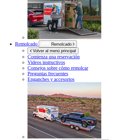
Remolcado
Remolcado
Volver al menú principal
Comienza una reservación
Videos instructivos
Consejos sobre cómo remolcar
Preguntas frecuentes
Enganches y accesorios