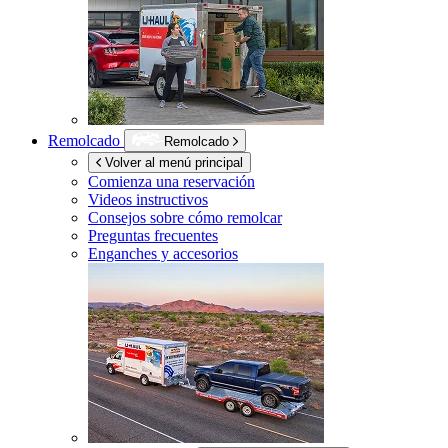
Remolcado
Remolcado
Volver al menú principal
Comienza una reservación
Videos instructivos
Consejos sobre cómo remolcar
Preguntas frecuentes
Enganches y accesorios