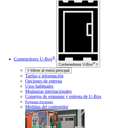
®
Contenedores
U-Box
®
Contenedores
U-Box
Volver al menú principal
Tarifas e información
Opciones de entrega
Usos habituales
Mudanzas internacionales
Consejos de empaque y entrega de
U-Box
Preguntas frecuentes
Medidas del contenedor